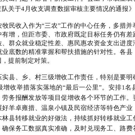
查队关于
4
月收支调查数据审核主要情况的通报
农牧民收入作为
“三农”工作的中心任务，多措
中有增，但距市委、市政府既定目标任务仍有差
位、群众就业稳定性差、惠民惠农资金支出进度
就业底数的精准掌握和帮扶措施的针对性。各县
因，提前制定对策。
压实县、乡、村三级增收工作责任，特别是要明
级增收举措落实落地的
“最后一公里”。安排
1
名
、劳务报酬发放等项目促增收各个环节的工作。
展好羊卓雍措、温泉小镇及民宿经济等特色产业
木林县转移就业的好做法，持续抓好转移就业工
，确保务工数据真实准确，及时兑现务工、路费