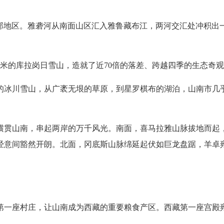
部地区。雅砻河从南面山区汇入雅鲁藏布江，两河交汇处冲积出一
54米的库拉岗日雪山，造就了近70倍的落差、跨越四季的生态奇
的冰川雪山，从广袤无垠的草原，到星罗棋布的湖泊，山南市几
横贯山南，串起两岸的万千风光。南面，喜马拉雅山脉拔地而起
经意间豁然开朗。北面，冈底斯山脉绵延起伏如巨龙盘踞，羊卓
第一座村庄，让山南成为西藏的重要粮食产区。西藏第一座宫殿