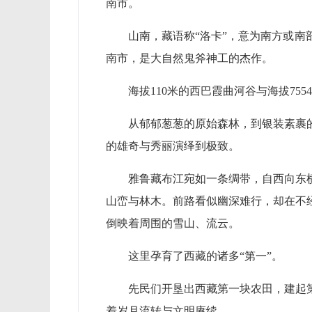
南市。
山南，藏语称“洛卡”，意为南方或南
南市，是大自然鬼斧神工的杰作。
海拔110米的西巴霞曲河谷与海拔75
从郁郁葱葱的原始森林，到银装素裹
的雄奇与秀丽演绎到极致。
雅鲁藏布江宛如一条绸带，自西向东
山峦与林木。前路看似幽深难行，却在不
倒映着周围的雪山、流云。
这里孕育了西藏的诸多“第一”。
先民们开垦出西藏第一块农田，建起
着岁月流转与文明赓续。