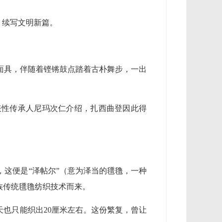
，续写文明新篇。
面具，伴随着铿锵鼓点踏着古朴舞步，一出
表性传承人尼玛次仁介绍，扎西曲登因此得
这便是“泽帖尔”（意为泽当的氆氇，一种
族传统氆氇纺织技术而来。
天也只能织出20厘米左右。这份繁复，曾让