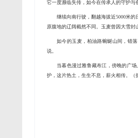
它一度濒临失传，如今在传承人的守护与
继续向南行驶，翻越海拔近5000米
原腹地的辽阔截然不同。玉麦曾因大雪封山
如今的玉麦，柏油路蜿蜒山间，错落
说。
当暮色漫过雅鲁藏布江，傍晚的广场
护，这片热土，生生不息，薪火相传。（