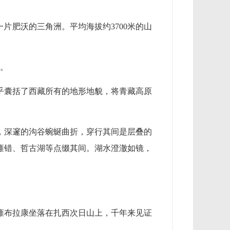
片肥沃的三角洲。平均海拔约3700米的山
观。
乎囊括了西藏所有的地形地貌，将青藏高原
，深邃的沟谷蜿蜒曲折，穿行其间是层叠的
雍错、哲古湖等点缀其间。湖水澄澈如镜，
雍布拉康坐落在扎西次日山上，千年来见证