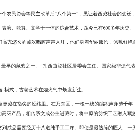
一个农民协会等民主改革后“八个第一”，见证着西藏社会的变迁
、表演、歌舞、文学于一体的综合艺术，距今已有600多年历史。
们高亢悠长的藏戏唱腔声声入耳，他们身着华丽服饰，佩戴鲜艳
算最早的藏戏之一。”扎西曲登社区居委会主任、国家级非遗代
宿”模式，古老艺术在烟火气中焕发新生。
蕴更藏在指尖的经纬里。在乃东区，一梭一线的编织声穿越千年，
中的高级产品，相传系文成公主进藏时，将中原的纺织工艺融入藏
材到成品需要经历十八道纯手工工序。即便是最熟练的匠人，一