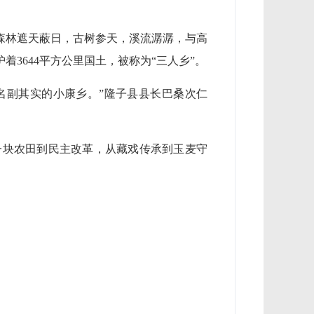
始森林遮天蔽日，古树参天，溪流潺潺，与高
3644平方公里国土，被称为“三人乡”。
名副其实的小康乡。”隆子县县长巴桑次仁
一块农田到民主改革，从藏戏传承到玉麦守