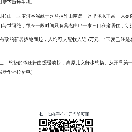
创新下重焕生机。
的日拉山，玉麦河谷深藏于喜马拉雅山南麓。这里降水丰富，原
与世隔绝，很长一段时间只有桑杰曲巴一家三口在这居住，守护着
有致的新居拔地而起，人均可支配收入近5万元。“玉麦已经是
上，悠扬的锅庄舞曲缓缓响起，高原儿女舞步悠扬。从开垦第
据新华社拉萨电）
扫一扫在手机打开当前页面