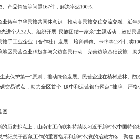
产品销售等问题167件，解决率达100%。
企业铸牢中华民族共同体意识，推动各民族交往交流交融。近年
结先进个人32人。组织开展“民族团结一家亲”主题活动，鼓励
民族手工业企业（合作社）发展，培育氆氇、卡垫等13个门类1
境地区民营企业积极参与兴边富民行动，完善边境基础设施，助
“生态保护第一”原则，推动绿色发展。民营企业在植树造林、防
碳交易试点，助力全区首个“碳中和运营银行网点”挂牌。严格
蓝图
站在新的历史起点上，山南市工商联将持续以习近平新时代中国特
书记关于西藏工作的重要指示和新时代党的治藏方略，聚焦“四