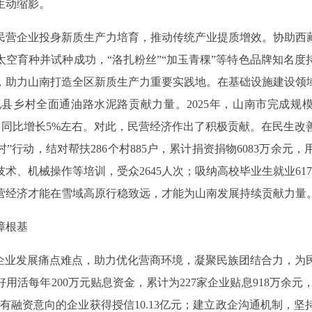
生动缩影。
民营企业投身新质生产力培育，推动传统产业提质增效。协助西
太空育种并试种成功，“洛扎粉丝”“加玉青稞”等特色品牌知名
，助力山南打造全区新质生产力重要实践地。在基础设施建设领
现县乡村全面通油路水泥路贡献力量。2025年，山南市完成规模
亿元，同比增长5%左右。对此，民营经济作出了积极贡献。在民生
村”行动，结对帮扶286个村885户，累计捐资捐物6083万余
、机械操作等培训，受众2645人次；吸纳高校毕业生就业617
营经济才能在雪域高原行稳致远，才能为山南发展持续贡献力量
障根基
营企业发展痛点难点，助力优化营商环境，凝聚民族团结合力，为
活每年200万元贴息资金，累计为227家企业贴息918万余元，
1家有融资意向的企业获得授信10.13亿元；建立政企沟通机制，