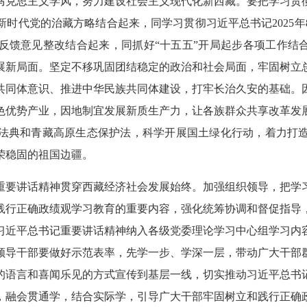
马克思主义学风，努力建设社会主义现代化新西藏。要把学习贯
时代党的治藏方略结合起来，同学习贯彻习近平总书记2025
反馈意见整改结合起来，同抓好“十五五”开局起步各项工作结合
展新局面。坚定不移巩固团结稳定的政治和社会局面，牢固树立
共同体意识、推进中华民族共同体建设，打牢长治久安的基础。
色优势产业，因地制宜发展新质生产力，让各族群众共享改革发
法典和青藏高原生态保护法，科学开展国土绿化行动，着力打
荣稳固的祖国边疆。
重要讲话精神贯穿西藏经济社会发展始终。加强组织领导，把学
践行正确政绩观学习教育的重要内容，强化统筹协调和督促指导
习近平总书记重要讲话精神纳入各级党委理论学习中心组学习内
领导干部要做好示范表率，先学一步、学深一层，带动广大干部
的语言和喜闻乐见的方式宣传到基层一线，切实推动习近平总书
，融会贯通学，结合实际学，引导广大干部牢固树立和践行正确