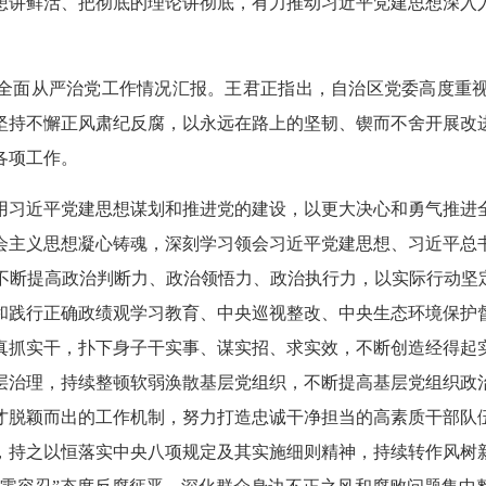
想讲鲜活、把彻底的理论讲彻底，有力推动习近平党建思想深入
党委全面从严治党工作情况汇报。王君正指出，自治区党委高度重
坚持不懈正风肃纪反腐，以永远在路上的坚韧、锲而不舍开展改
各项工作。
用习近平党建思想谋划和推进党的建设，以更大决心和勇气推进
会主义思想凝心铸魂，深刻学习领会习近平党建思想、习近平总
不断提高政治判断力、政治领悟力、政治执行力，以实际行动坚定
和践行正确政绩观学习教育、中央巡视整改、中央生态环境保护
真抓实干，扑下身子干实事、谋实招、求实效，不断创造经得起
层治理，持续整顿软弱涣散基层党组织，不断提高基层党组织政
才脱颖而出的工作机制，努力打造忠诚干净担当的高素质干部队
，持之以恒落实中央八项规定及其实施细则精神，持续转作风树