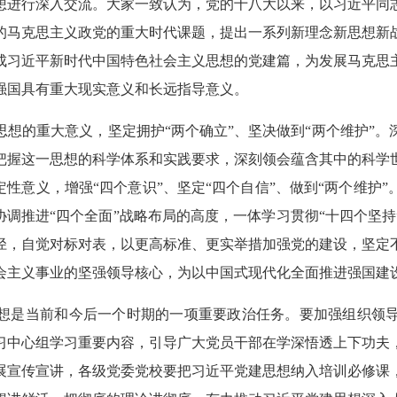
想进行深入交流。大家一致认为，党的十八大以来，以习近平同
的马克思主义政党的重大时代课题，提出一系列新理念新思想新
成习近平新时代中国特色社会主义思想的党建篇，为发展马克思
强国具有重大现实意义和长远指导意义。
想的重大意义，坚定拥护“两个确立”、坚决做到“两个维护”
把握这一思想的科学体系和实践要求，深刻领会蕴含其中的科学
定性意义，增强“四个意识”、坚定“四个自信”、做到“两个维护
协调推进“四个全面”战略布局的高度，一体学习贯彻“十四个坚
径，自觉对标对表，以更高标准、更实举措加强党的建设，坚定
会主义事业的坚强领导核心，为以中国式现代化全面推进强国建
想是当前和今后一个时期的一项重要政治任务。要加强组织领
习中心组学习重要内容，引导广大党员干部在学深悟透上下功夫
展宣传宣讲，各级党委党校要把习近平党建思想纳入培训必修课