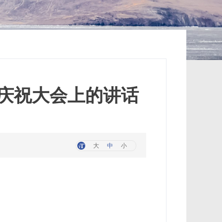
年庆祝大会上的讲话
大
中
小