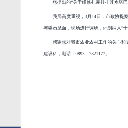
您提出的
“关于维修扎囊县扎其乡塔
我局高度重视，
3
月
14
日，市政协提
与委员见面，现场进行调研，计划纳入“
感谢您对我市农业农村工作的关心和
建设科，电话：
0893
—
7821177
。