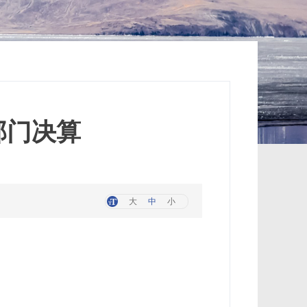
部门决算
大
中
小