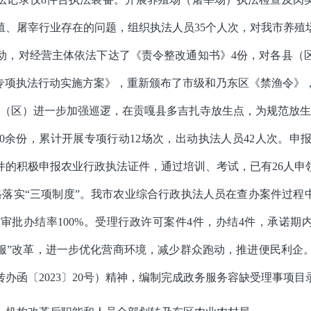
殖、屠宰行业存在的问题，组织执法人员
35
个人次，对我市养殖
动，对经营主体依法下达了《责令整改通知书》
4
份，对各县（
专项执法行动实施方案》，重新颁布了市级和乃东区《禁渔令》
（区）进一步加强巡逻，在贡嘎县多吉扎寺放生点，为规范放生
0
余份，累计开展专项行动
12
场次，出动执法人员
42
人次。
申
件的积极申报农业行政执法证件，通过培训、考试，
已有
26
人申
格落实
“三项制度”。
我市农业综合行政执法人员在查办案件过程
政审批办结率
100%
。
受理行政许可案件
4
件，办结
4
件，承诺期
服
”
改革，进一步优化营商环境，减少群众跑动，推进便民利企
转办函
〔
2023
〕
20
号
）
精神
，
编制完成政务服务容缺受理事项目