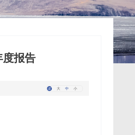
年度报告
大
中
小