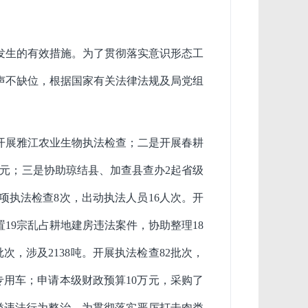
发生的有效措施。为了贯彻落实意识形态工
声不缺位，根据国家有关法律法规及局党组
开展雅江农业生物执法检查；二是开展春耕
元；三是协助琼结县、加查
县查办
2
起省级
项执法检
查
8
次，出动执法人员
16
人
次。
开
置
19
宗乱占耕地建房违法案件，协助整理
18
批次，涉及
2138
吨。开展执法检查
82
批次，
专用车；申请本级财政预算
10
万元，采购了
类违法行为整治。
为贯彻落实严
厉打击肉类