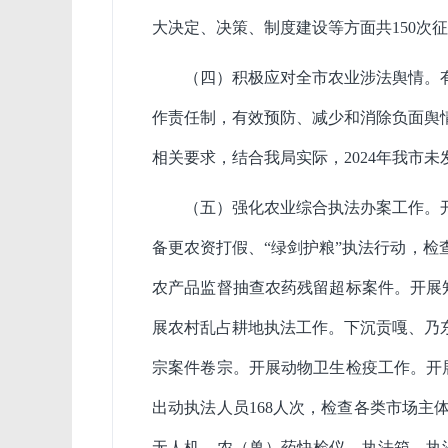
大决定、决策、制度建设等方面共
150
次征
（四）积极应对全市农业涉法舆情。
作责任制，有效预防、减少和消除负面舆
相关要求，结合我局实际，
2024
年我市未
（五）强化农业综合执法办案工作。
备
更农资打假、
“绿剑护粮”执法行动，检
农产品监督抽查农药残留超标案件。
开展
展农村乱占耕地执法工作。
下沉贡嘎、乃
宗案件卷宗。
开展动物卫生检疫工作。
开
出动执法人员
168
人次，检查各类市场主
无人机、农（兽）药快检仪、执法箱、执