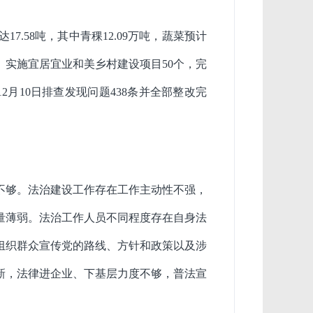
达
17.58
吨，其中青稞
12.09
万吨，蔬菜预计
。实施宜居宜业和美乡村建设项目
50
个，完
12
月
10
日排查发现问题
438
条并全部整改完
不够。
法治建设
工作存在工作主动性不强，
量薄弱。
法治
工作人员不同程度存在自身法
组织群众宣传党的路线、方针和政策以及涉
新，法律进企业、下基层力度不够，普法宣