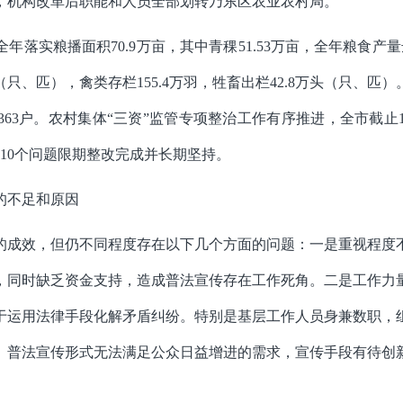
，机构改革后职能和人员全部划转乃东区农业农村局。
全年落实粮播面积
70.9
万亩，其中青稞
51.53
万亩，全年粮食产量
（只、匹），禽类存栏
155.4
万羽，牲畜出栏
42.8
万头（只、匹）
363
户。农村集体“三资”监管专项整治工作有序推进，全市截止
10
个问题限期整改完成并长期坚持。
的不足和原因
的成效，但仍不同程度存在以下几个方面的问题：
一是重视程度
，同时缺乏资金支持，造成普法宣传存在工作死角。
二是工作力
于运用法律手段化解矛盾纠纷。特别是基层
工作人员
身兼数职，
。
普法宣传形式无法满足公众日益增进的需求，宣传手段有待创