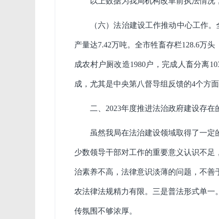
以上数据为我局机构改革前执法情况
（六）法治建设工作推动中心工作。
产量达
7.42
万吨。全市牲畜存栏
128.6
万头
成农村户厕改造
1980
户，完成人畜分离
10
成，尤其是中央第八督导组反馈的
4
个方面
二、
2023
年度推进法治政府建设存在
虽然我
局在法治建设领域
取得了一定
少数领导干部对工作的重要意义认识不足
治素养不高，法律意识淡薄的问题，不善
农法律法规精力有限。
三是
普法形式单一
传氛围不够浓厚。