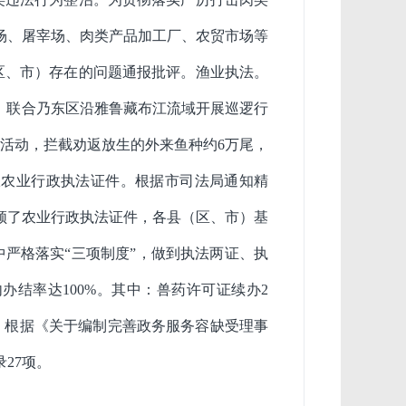
场、屠宰场、肉类产品加工厂、农贸市场等
区、市）存
在的问题通报批评。
渔业执法。
，联合乃东区沿雅鲁藏布江流域开展巡逻行
活动，拦截劝返放生的外来鱼种约
6
万尾，
报农业行政执法证件。
根据市司法局通知精
领了农业行政执法证件，各县（区、市）基
中严格落实
“三项制度”，做到执法两证、执
内办结率达
100%
。其中：兽药许可证续办
2
。
根据
《关于编制完善政务服务容缺受理事
录
27
项。