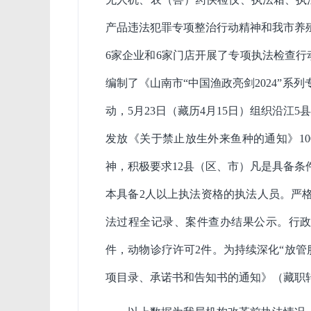
产品违法犯罪专项整治行动精神和我市养
6
家企业和
6
家门店开展了专项执法检查行
编制了《山南市
“中国渔政亮剑
2024
”系列
动，
5
月
23
日（藏历
4
月
15
日）组织沿江
5
县
发放《关于禁止放生外来鱼种的通知》
10
神，积极要求
12
县（区、市）凡是具备条
本具备
2
人以上执法资格的执法人员。
严
法过程全记录、案件查办结果公示。
行
件，动物诊疗许可
2
件。
为持续深化
“
放管
项目录、承诺书和告知书的通知》（藏职