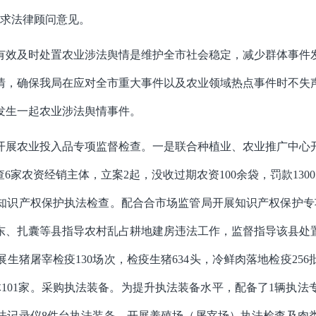
求法律顾问意见。
有效及时处置农业涉法舆情是维护全市社会稳定，减少群体事件
情，确保我局在应对全市重大事件以及农业领域热点事件时不失
发生一起农业涉法舆情事件。
开展农业投入品专项监督检查。
一是联合种植业、农业推广中心
查
6
家农资经销主体，立案
2
起，没收过期农资
100
余袋，罚款
1300
知识产权保护执法检查。
配合合市场监管局开展知识产权保护专
东、扎囊等县指导农村乱占耕地建房违法工作，监督指导该县处
展生猪屠宰检疫
130
场次，检疫生猪
634
头，冷鲜肉落地检疫
256
体
101
家。
采购执法装备。
为提升执法装备水平，配备了
1
辆执法
法记录仪
8
件台执法装备。
开展养殖场（屠宰场）执法检查及肉