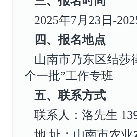
三、报名时间
2025年
7
月
2
3
日
-
202
四、报名地点
山南市乃东区结莎
个一批
”
工作专班
五
、联系方式
联系人：
洛
先生
13
地
址
：
山南市农业