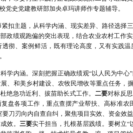
校党史党建教研部加央卓玛讲师作专题辅导。
紧扣主题，从科学内涵、现实差异、路径选择三
干部政绩观跑偏的突出表现，结合农业农村工作实
析透彻、案例鲜活，既有理论高度，又有实践温
。
透科学内涵。深刻把握正确政绩观
“以人民为中心
发展、和美乡村建设
、农牧民增收
等重点任务，
，杜绝急功近利、拔苗助长式工作。
二要
对标反思
面复盘各项工作，重点查摆产业帮扶
、
高标准农
室要刀刃向内自查自纠，聚焦项目实效、资金效
作成效。
三要
实干担当，扎根基层践绩。要树立
“