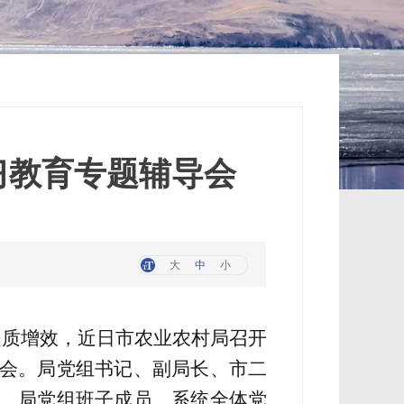
习教育专题辅导会
大
中
小
提质增效，
近日
市农业农村局召开
会。局党组书记、副局长、
市二
、局党组班子成员、系统全体党