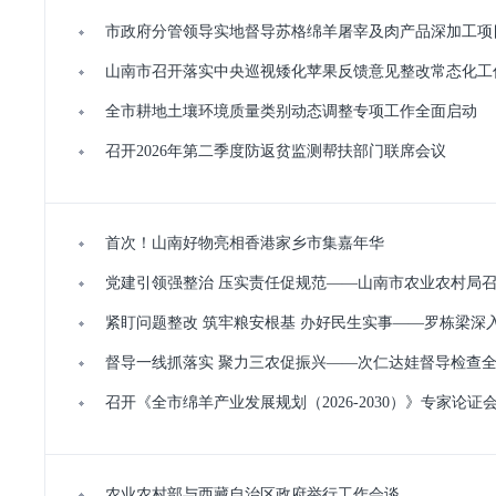
市政府分管领导实地督导苏格绵羊屠宰及肉产品深加工项
山南市召开落实中央巡视矮化苹果反馈意见整改常态化工
全市耕地土壤环境质量类别动态调整专项工作全面启动
召开2026年第二季度防返贫监测帮扶部门联席会议
首次！山南好物亮相香港家乡市集嘉年华
党建引领强整治 压实责任促规范——山南市农业农村局召
紧盯问题整改 筑牢粮安根基 办好民生实事——罗栋梁
督导一线抓落实 聚力三农促振兴——次仁达娃督导检查
召开《全市绵羊产业发展规划（2026-2030）》专家论证
农业农村部与西藏自治区政府举行工作会谈